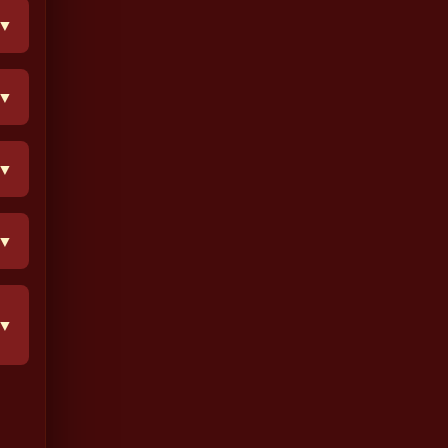
▼
▼
▼
▼
▼