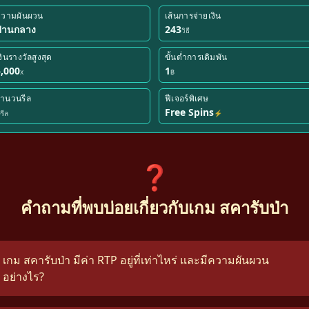
วามผันผวน
เส้นการจ่ายเงิน
ปานกลาง
243
วิธี
งินรางวัลสูงสุด
ขั้นต่ำการเดิมพัน
5,000
1
x
฿
ำนวนรีล
ฟีเจอร์พิเศษ
5
Free Spins
รีล
⚡
❓
คำถามที่พบบ่อยเกี่ยวกับเกม สคารับป่า
เกม สคารับป่า มีค่า RTP อยู่ที่เท่าไหร่ และมีความผันผวน
อย่างไร?