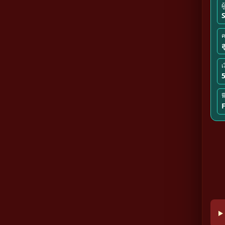
ผ
ค
ส
เ
ฟ