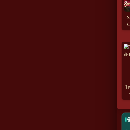
S
C
ไค
ข