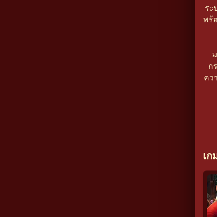
ระบ
พร้
ม
กร
ควา
เก