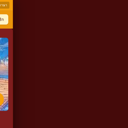
ภาษา
ิก
▶