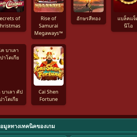
ecrets of
Rise of
อักษรสีทอง
แบล็คแจ็
hristmas
Samurai
นีโอ
Megaways™
 บาเลา คัป
Cai Shen
ปาโดเกีย
Fortune
้อมูลทางเทคนิคของเกม