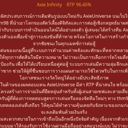
Axie Infinity
RTP 96.45%
มผัสประสบการณ์การเดิมพันรูปแบบใหม่กับ AxieUniverse บนเว็บไ
m98 ที่นำเอาโลกของสัตว์เลี้ยงดิจิทัลและการต่อสู้เชิงกลยุทธ์มาผ
ข้ากับระบบการทำเงินออนไลน์ได้อย่างลงตัว ผู้เล่นจะได้สร้างทีม Ax
งตัวเองเพื่อเข้าสู่การแข่งขันที่ท้าทาย พร้อมโอกาสในการสร้างก
จากชัยชนะในทุกแมตช์การต่อสู้
เด่นของเกมนี้อยู่ที่ระบบการคำนวณค่าพลังและทักษะที่หลากหลาย 
ให้ทุกการตัดสินใจมีความหมาย ไม่ว่าจะเป็นการเลือกการ์ดโจมตีห
ป้องกัน เพื่อให้ได้เปรียบเหนือคู่ต่อสู้ ระบบการเล่นมีความลุ่มลึกแล
้ำซาก ช่วยให้ผู้ที่ชื่นชอบการวางแผนสามารถใช้ไหวพริบในการเพิ
โอกาสชนะรางวัลใหญ่ได้อย่างมีประสิทธิภาพ
ในด้านของผลตอบแทน AxieUniverse มีค่า RTP ที่น่าสนใจ พร้อม
โครงสร้างการจ่ายเงินที่ยืดหยุ่นสำหรับทั้งผู้เล่นสายเซฟและสายเสี่ย
รับผู้ที่ต้องการทดสอบสูตรการเล่นหรือลองจัดทีมใหม่ๆ ทาง thm9
บทดลองเล่นที่เสถียร ให้คุณได้ทำความคุ้นเคยกับจังหวะของเกมก่อ
จะลงเดิมพันด้วยเงินจริง
มสะดวกสบายในการเข้าถึงเป็นอีกหนึ่งปัจจัยสำคัญ เนื่องจากตัวเก
แบบมาให้รองรับการใช้งานผ่านมือถืออย่างสมบูรณ์แบบ ไม่ว่าจะ