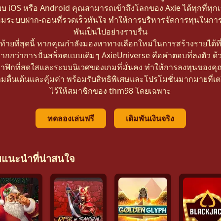
บ iOS หรือ Android คุณสามารถเข้าถึงโลกของ Axie ได้ทุกที่ทุก
อมระบบฝาก-ถอนที่รวดเร็วทันใจ ทำให้การบริหารจัดการทุนในการ
พันเป็นไปอย่างราบรื่น
ท้ายที่สุดนี้ หากคุณกำลังมองหาทางเลือกใหม่ในการสร้างรายได้ที
ากกว่าการปั่นสล็อตแบบเดิมๆ AxieUniverse คือคำตอบที่ลงตัว ด้
าฟิกที่สดใสและระบบนิเวศของเกมที่มั่นคง ทำให้การลงทุนของคุ
มตื่นเต้นและคุ้มค่า พร้อมรับสิทธิพิเศษและโปรโมชั่นมากมายที่เต
ไว้ให้สมาชิกของ thm98 โดยเฉพาะ
ทดลองเล่นฟรี
เดิมพันเงินจริง
มแนะนำที่น่าสนใจ