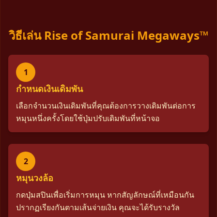
วิธีเล่น Rise of Samurai Megaways™
1
กำหนดเงินเดิมพัน
เลือกจำนวนเงินเดิมพันที่คุณต้องการวางเดิมพันต่อการ
หมุนหนึ่งครั้งโดยใช้ปุ่มปรับเดิมพันที่หน้าจอ
2
หมุนวงล้อ
กดปุ่มสปินเพื่อเริ่มการหมุน หากสัญลักษณ์ที่เหมือนกัน
ปรากฏเรียงกันตามเส้นจ่ายเงิน คุณจะได้รับรางวัล