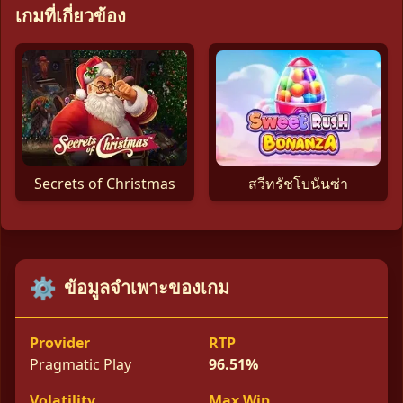
เกมที่เกี่ยวข้อง
Secrets of Christmas
สวีทรัชโบนันซ่า
⚙️
ข้อมูลจำเพาะของเกม
Provider
RTP
Pragmatic Play
96.51%
Volatility
Max Win