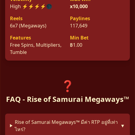
High ⚡⚡⚡⚡🌑
x10,000
Reels
Paylines
6x7 (Megaways)
117,649
Features
Min Bet
Free Spins, Multipliers,
฿1.00
Tumble
❓
FAQ - Rise of Samurai Megaways™
Rise of Samurai Megaways™ มีค่า RTP อยู่ที่เท่า
▼
ไหร่?