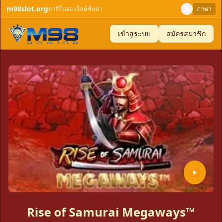
m98slot.org
คาสิโนออนไลน์ชั้นนำ
ภาษา
เข้าสู่ระบบ
สมัครสมาชิก
▶
Rise of Samurai Megaways™