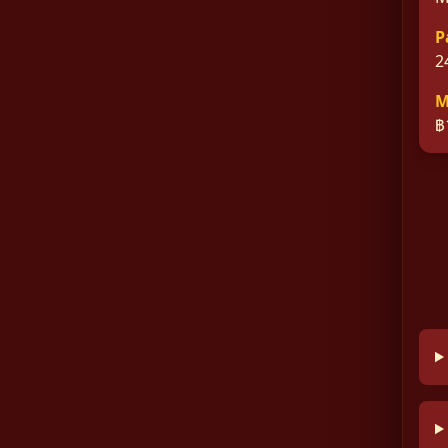
P
2
M
฿