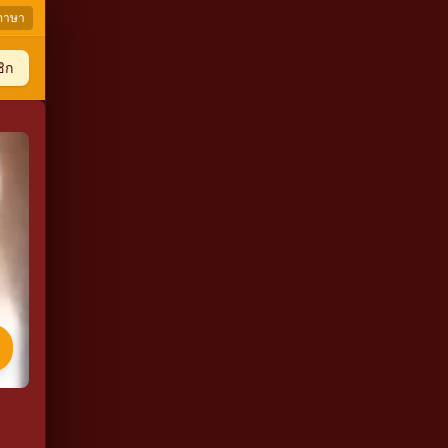
ภาษา
ิก
▶