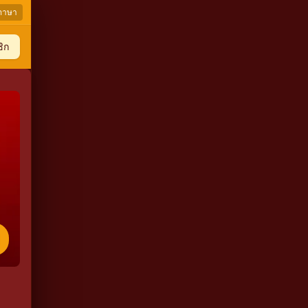
ภาษา
ิก
▶