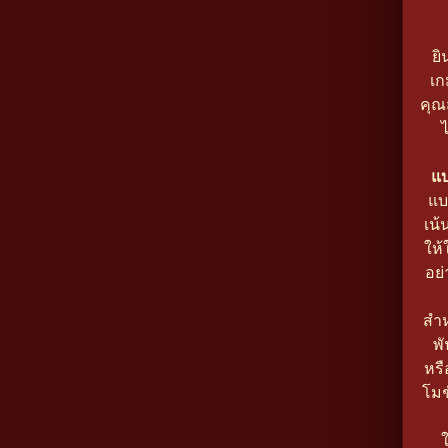
ยิ
เก
คุณส
แบ
แบ
เน้
ให้
อย
สำห
พ
หรื
โมช