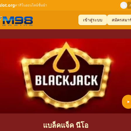
lot.org
คาสิโนออนไลน์ชั้นนำ
เข้าสู่ระบบ
สมัครสมาช
แบล็คแจ็ค นีโอ