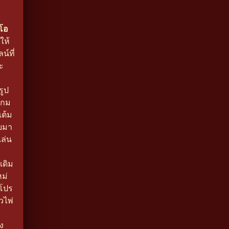
ีโอ
ให้
์ที่
ะ
รูป
เกม
แต้ม
บบมา
ล่น
เดิม
ม่
ะโปร
วไพ่
ึง