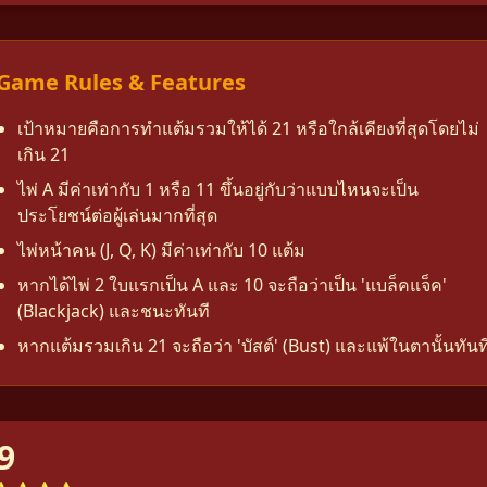
Game Rules & Features
เป้าหมายคือการทำแต้มรวมให้ได้ 21 หรือใกล้เคียงที่สุดโดยไม่
เกิน 21
ไพ่ A มีค่าเท่ากับ 1 หรือ 11 ขึ้นอยู่กับว่าแบบไหนจะเป็น
ประโยชน์ต่อผู้เล่นมากที่สุด
ไพ่หน้าคน (J, Q, K) มีค่าเท่ากับ 10 แต้ม
หากได้ไพ่ 2 ใบแรกเป็น A และ 10 จะถือว่าเป็น 'แบล็คแจ็ค'
(Blackjack) และชนะทันที
หากแต้มรวมเกิน 21 จะถือว่า 'บัสต์' (Bust) และแพ้ในตานั้นทันท
9