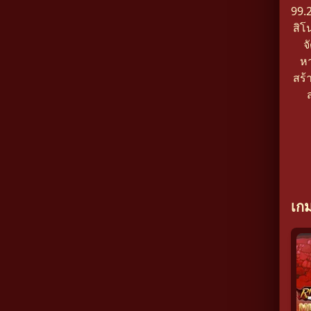
99.2
สิโ
จ
ห
สร้
เกม