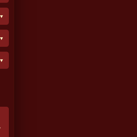
▼
▼
▼
น