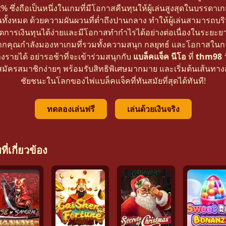
% ซึ่งถือเป็นหนึ่งในเกมที่มีโอกาสคืนทุนให้ผู้เล่นสูงสุดในบรรดา
นทั้งหมด ด้วยความผันผวนที่ต่ำถึงปานกลาง ทำให้ผู้เล่นสามารถบร
ัดการเงินทุนได้ง่ายและมีโอกาสทำกำไรได้อย่างต่อเนื่องในระยะย
ากคุณกำลังมองหาเกมที่รวมทั้งความสนุก กลยุทธ์ และโอกาสในก
างรายได้ อย่ารอช้าที่จะเข้าร่วมสนุกกับ
แบล็คแจ็ค นีโอ
ที่
thm98
ว
สมัครสมาชิกง่ายๆ พร้อมรับสิทธิพิเศษมากมาย และเริ่มต้นเส้นทางสู
ชัยชนะในโลกของไพ่แบล็คแจ็คที่ทันสมัยที่สุดได้ทันที!
ทดลองเล่นฟรี
เล่นด้วยเงินจริง
ที่เกี่ยวข้อง