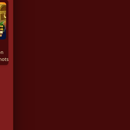
on
hots