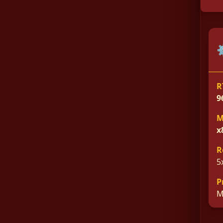
R
9
M
x
R
5
P
M