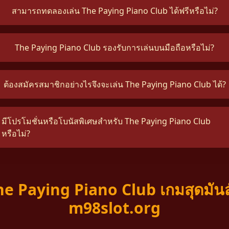
สามารถทดลองเล่น The Paying Piano Club ได้ฟรีหรือไม่?
The Paying Piano Club รองรับการเล่นบนมือถือหรือไม่?
ต้องสมัครสมาชิกอย่างไรจึงจะเล่น The Paying Piano Club ได้?
มีโปรโมชั่นหรือโบนัสพิเศษสำหรับ The Paying Piano Club
หรือไม่?
e Paying Piano Club เกมสุดมันส์
m98slot.org