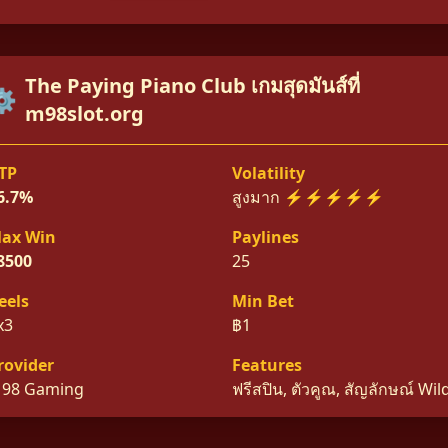
The Paying Piano Club เกมสุดมันส์ที่
⚙️
m98slot.org
TP
Volatility
6.7%
สูงมาก ⚡⚡⚡⚡⚡
ax Win
Paylines
8500
25
eels
Min Bet
x3
฿1
rovider
Features
98 Gaming
ฟรีสปิน, ตัวคูณ, สัญลักษณ์ Wil