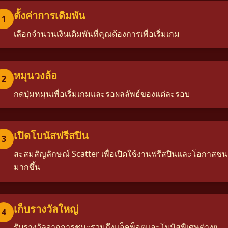
ตั้งค่าการเดิมพัน
1
เลือกจำนวนเงินเดิมพันที่คุณต้องการเพื่อเริ่มเกม
หมุนวงล้อ
2
กดปุ่มหมุนเพื่อเริ่มเกมและรอผลลัพธ์ของแต่ละรอบ
เปิดโบนัสฟรีสปิน
3
สะสมสัญลักษณ์ Scatter เพื่อเปิดใช้งานฟรีสปินและโอกาสช
มากขึ้น
เก็บรางวัลใหญ่
4
รับรางวัลจากการชนะรวมถึงแจ็คพ็อตและโบนัสพิเศษต่างๆ