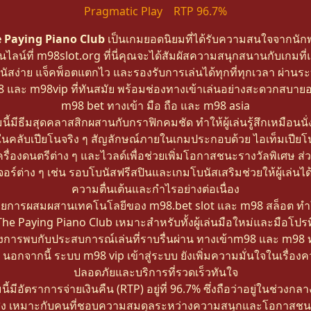
Pragmatic Play
RTP 96.7%
 Paying Piano Club
เป็นเกมยอดนิยมที่ได้รับความสนใจจากนัก
ไลน์ที่ m98slot.org ที่นี่คุณจะได้สัมผัสความสนุกสนานกับเกมที
นัสง่าย แจ็คพ็อตแตกไว และรองรับการเล่นได้ทุกที่ทุกเวลา ผ่านร
 และ m98vip ที่ทันสมัย พร้อมช่องทางเข้าเล่นอย่างสะดวกสบายอ
m98 bet ทางเข้า มือ ถือ และ m98 asia
นี้มีธีมสุดคลาสสิกผสานกับกราฟิกคมชัด ทำให้ผู้เล่นรู้สึกเหมือนนั่ง
ในคลับเปียโนจริง ๆ สัญลักษณ์ภายในเกมประกอบด้วย ไอเท็มเปียโ
ครื่องดนตรีต่าง ๆ และไวลด์เพื่อช่วยเพิ่มโอกาสชนะรางวัลพิเศษ ส่
เจอร์ต่าง ๆ เช่น รอบโบนัสฟรีสปินและเกมโบนัสเสริมช่วยให้ผู้เล่นได้
ความตื่นเต้นและกำไรอย่างต่อเนื่อง
วยการผสมผสานเทคโนโลยีของ m98.bet slot และ m98 สล็อต ทำ
The Paying Piano Club เหมาะสำหรับทั้งผู้เล่นมือใหม่และมือโปรที
องการพบกับประสบการณ์เล่นที่ราบรื่นผ่าน ทางเข้าm98 และ m98 
า นอกจากนี้ ระบบ m98 vip เข้าสู่ระบบ ยังเพิ่มความมั่นใจในเรื่อง
ปลอดภัยและบริการที่รวดเร็วทันใจ
นี้มีอัตราการจ่ายเงินคืน (RTP) อยู่ที่ 96.7% ซึ่งถือว่าอยู่ในช่วงกลา
ูง เหมาะกับคนที่ชอบความสมดุลระหว่างความสนุกและโอกาสช