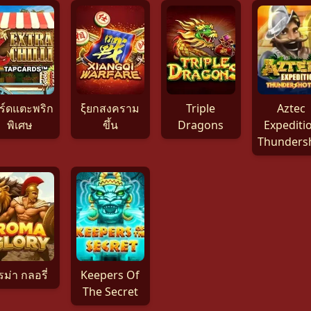
ร์ดแตะพริก
ξยกสงคราม
Triple
Aztec
พิเศษ
ขึ้น
Dragons
Expediti
Thunders
รม่า กลอรี่
Keepers Of
The Secret