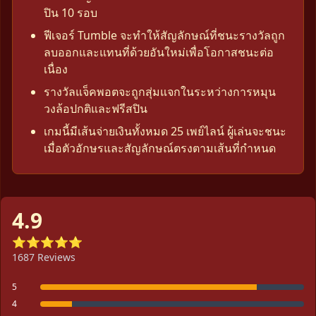
ปิน 10 รอบ
ฟีเจอร์ Tumble จะทำให้สัญลักษณ์ที่ชนะรางวัลถูก
ลบออกและแทนที่ด้วยอันใหม่เพื่อโอกาสชนะต่อ
เนื่อง
รางวัลแจ็คพอตจะถูกสุ่มแจกในระหว่างการหมุน
วงล้อปกติและฟรีสปิน
เกมนี้มีเส้นจ่ายเงินทั้งหมด 25 เพย์ไลน์ ผู้เล่นจะชนะ
เมื่อตัวอักษรและสัญลักษณ์ตรงตามเส้นที่กำหนด
4.9
⭐⭐⭐⭐⭐
1687 Reviews
5
4