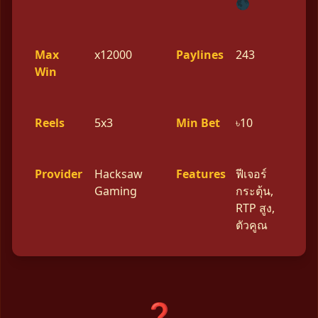
🌑
Max
x12000
Paylines
243
Win
Reels
5x3
Min Bet
৳10
Provider
Hacksaw
Features
ฟีเจอร์
Gaming
กระตุ้น,
RTP สูง,
ตัวคูณ
❓