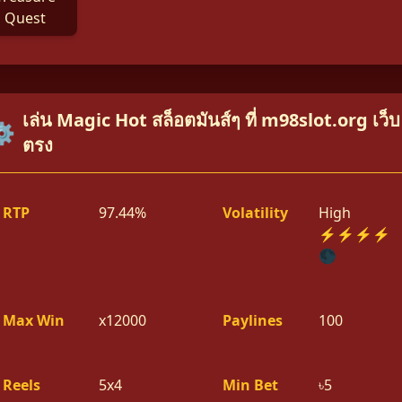
Quest
เล่น Magic Hot สล็อตมันส์ๆ ที่ m98slot.org เว็บ
⚙️
ตรง
RTP
97.44%
Volatility
High
⚡⚡⚡⚡
🌑
Max Win
x12000
Paylines
100
Reels
5x4
Min Bet
৳5