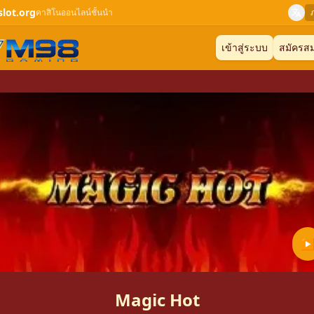
lot.org
คาสิโนออนไลน์ชั้นนำ
เข้าสู่ระบบ
สมัครส
Magic Hot