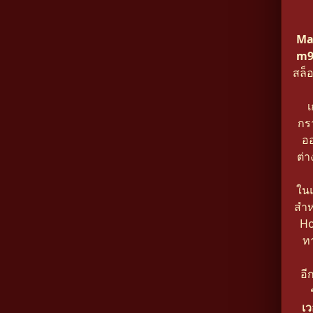
Ma
m9
สล็
เ
กร
ออ
ต่า
ในแ
สำห
Ho
ท
อี
เว