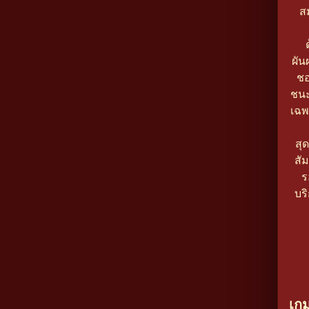
ส
ผัน
ชอ
ชนะ
เฉพ
สุ
สั
ร
บร
เกม