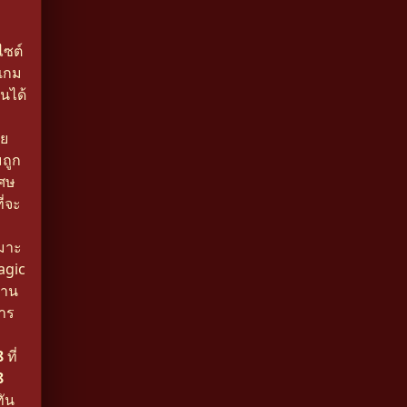
ไซต์
 เกม
นได้
วย
ถูก
เศษ
ี่จะ
หมาะ
agic
่าน
าร
8
ที่
8
ทัน