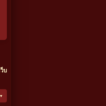
ว็บ
▼