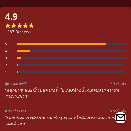
4.9
⭐⭐⭐⭐⭐
1287 Reviews
5
4
3
2
1
ผู้เล่นทองคำ99
2 วันที่แล้ว
“สนุกมาก! ชนะบิ๊กวินหลายครั้งในเกมสล็อตนี้ เกมเล่นง่าย กราฟิก
สวยงามมาก”
แฟนสล็อตม98
5 วันที่แล้ว
“ระบบธีมแคระนักขุดทองน่ารักสุดๆ และโบนัสแตกบ่อยมากเลยครับ
แนะนำเลย”