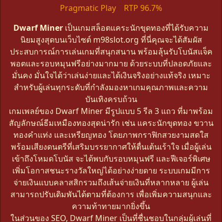
Pragmatic Play
RTP 96.7%
Dwarf Miner
เป็นเกมสล็อตแคระนักขุดทองที่ได้รับความ
นิยมสูงสุดบนเว็บไซต์ m98slot.org ที่นี่คุณจะได้สัมผัส
ประสบการณ์การเล่นเกมที่สนุกสนาน พร้อมลุ้นรับโบนัสแจ็ค
พอตและรอบหมุนฟรีอย่างมากมาย ด้วยระบบที่ปลอดภัยและ
มั่นคง มั่นใจได้ว่าเล่นง่ายและได้เงินจริงอย่างแท้จริง เหมาะ
สำหรับผู้เล่นทุกระดับที่กำลังมองหาเกมคุณภาพและความ
บันเทิงครบถ้วน
เกมเพลย์ของ Dwarf Miner มีรูปแบบ 5 รีล 3 แถว ที่มาพร้อม
สัญลักษณ์ธีมเหมืองทองสุดน่ารัก เช่น แคระนักขุดทอง ขวาน
ทองคำแท่ง และเหรียญทอง โดยภาพกราฟิกสวยงามสดใส
พร้อมเสียงดนตรีที่เสริมบรรยากาศให้ตื่นเต้นเร้าใจ เมื่อผู้เล่น
เข้าถึงโหมดโบนัส จะได้พบกับรอบหมุนฟรี และฟีเจอร์พิเศษ
เพิ่มโอกาสชนะรางวัลใหญ่ได้อย่างง่ายดาย ระบบเกมมีการ
จ่ายเงินแบบคลาสสิกรวมถึงเส้นจ่ายเงินที่หลากหลาย ผู้เล่น
สามารถปรับเดิมพันได้ตามที่ต้องการ เพื่อเพิ่มความสนุกและ
ความท้าทายมากยิ่งขึ้น
ในส่วนของ SEO, Dwarf Miner เป็นที่ชื่นชอบในกลุ่มผู้เล่นที่