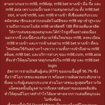
ตามหาเกมจาก m98, m98vip, m98 bet ทางเข้า มือ ถือ และ
m98 asia เพราะเกมนี้รวมความสนุกครบถ้วน ทั้ง m98.bet
slot, ทางเข้าm98, และ m98 ทางเข้า ที่เชื่อมต่อกับระบบ
สมัครสมาชิกและฝากถอนอัตโนมัติของ m98 vip เข้าสู่ระบบ
รวมถึงการแจกโบนัส m98 เครดิตฟรี 188 ที่ช่วยเพิ่มเครดิต
ให้การเล่นของคุณสนุกและได้กำไรสูงขึ้นอย่างต่อเนื่อง
นอกจากนี้ เกมนี้ยังรองรับเวอร์ชั่นใหม่ของ m98, ลงทะเบียน
m98 ทางเข้า และการเข้าเล่นผ่าน m98 bet ทางเข้า ที่คน
ไทยนิยมใช้กันอย่างกว้างขวาง รวมทั้งการเข้าถึงผ่าน m98
สล็อต, m98 bet, และบริการต่างๆ ของ m98.com, m98.asia
ที่จะทำให้คุณไม่พลาดทุกเกมดังใน m98 vip และ m98.bet
login
อัตราการจ่ายเงินคืนผู้เล่น (RTP) ของเกมนี้อยู่ที่ 96.7% ซึ่ง
ถือว่ามีโอกาสชนะพอสมควร พร้อมความผันผวนระดับกลาง
ที่เหมาะกับผู้เล่นทุกประเภท ส่วนโอกาสชนะสูงสุดหรือรางวัล
แจ็คพอตนั้นมีมูลค่ามากถึงหลายพันเท่าของยอดเดิมพัน
ทำให้คุณมีโอกาสทำกำไรได้มหาศาลจากการเล่นที่สนุกและ
ไม่ซับซ้อน