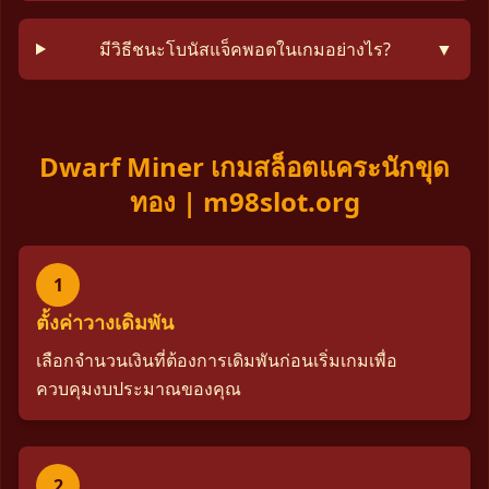
มีวิธีชนะโบนัสแจ็คพอตในเกมอย่างไร?
▼
Dwarf Miner เกมสล็อตแคระนักขุด
ทอง | m98slot.org
1
ตั้งค่าวางเดิมพัน
เลือกจำนวนเงินที่ต้องการเดิมพันก่อนเริ่มเกมเพื่อ
ควบคุมงบประมาณของคุณ
2