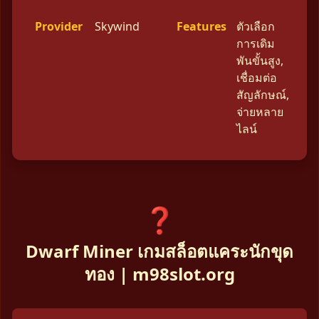
Provider
Skywind
Features
ตัวเลือก
การเดิม
พันขั้นสูง,
เชื่อมต่อ
สัญลักษณ์,
จ่ายหลาย
ไลน์
❓
Dwarf Miner เกมสล็อตแคระนักขุด
ทอง | m98slot.org