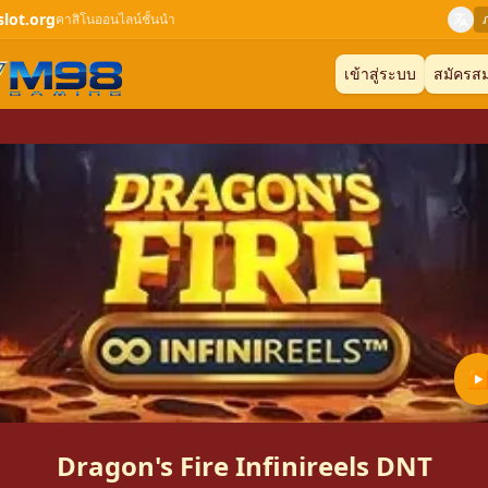
lot.org
คาสิโนออนไลน์ชั้นนำ
เข้าสู่ระบบ
สมัครส
Dragon's Fire Infinireels DNT