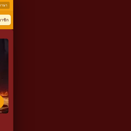
ภาษา
มาชิก
▶