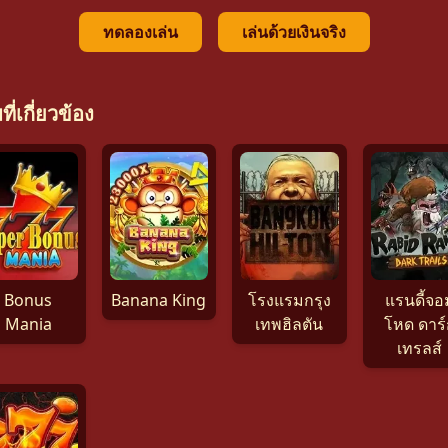
ทดลองเล่น
เล่นด้วยเงินจริง
ที่เกี่ยวข้อง
Bonus
Banana King
โรงแรมกรุง
แรนดี้จอ
Mania
เทพฮิลตัน
โหด ดาร์
เทรลส์