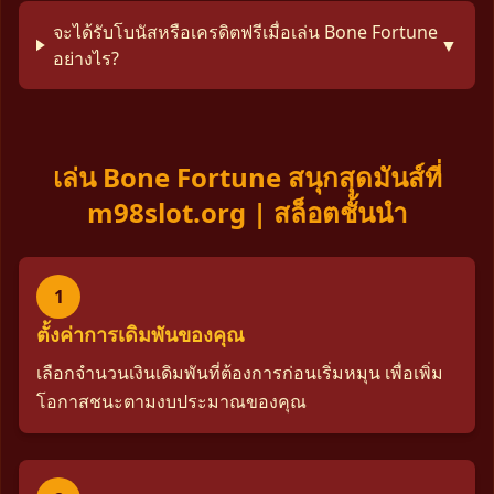
จะได้รับโบนัสหรือเครดิตฟรีเมื่อเล่น Bone Fortune
▼
อย่างไร?
เล่น Bone Fortune สนุกสุดมันส์ที่
m98slot.org | สล็อตชั้นนำ
1
ตั้งค่าการเดิมพันของคุณ
เลือกจำนวนเงินเดิมพันที่ต้องการก่อนเริ่มหมุน เพื่อเพิ่ม
โอกาสชนะตามงบประมาณของคุณ