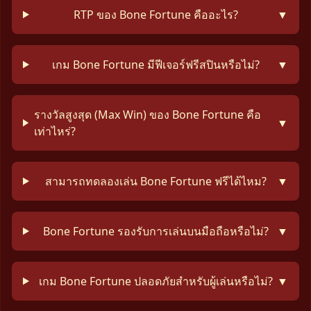
RTP ของ Bone Fortune คืออะไร?
▼
เกม Bone Fortune มีฟีเจอร์ฟรีสปินหรือไม่?
▼
รางวัลสูงสุด (Max Win) ของ Bone Fortune คือ
▼
เท่าไหร่?
สามารถทดลองเล่น Bone Fortune ฟรีได้ไหม?
▼
Bone Fortune รองรับการเล่นบนมือถือหรือไม่?
▼
เกม Bone Fortune ปลอดภัยสำหรับผู้เล่นหรือไม่?
▼