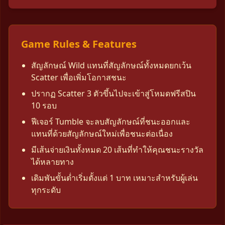
Game Rules & Features
สัญลักษณ์ Wild แทนที่สัญลักษณ์ทั้งหมดยกเว้น
Scatter เพื่อเพิ่มโอกาสชนะ
ปรากฏ Scatter 3 ตัวขึ้นไปจะเข้าสู่โหมดฟรีสปิน
10 รอบ
ฟีเจอร์ Tumble จะลบสัญลักษณ์ที่ชนะออกและ
แทนที่ด้วยสัญลักษณ์ใหม่เพื่อชนะต่อเนื่อง
มีเส้นจ่ายเงินทั้งหมด 20 เส้นที่ทำให้คุณชนะรางวัล
ได้หลายทาง
เดิมพันขั้นต่ำเริ่มตั้งแต่ 1 บาท เหมาะสำหรับผู้เล่น
ทุกระดับ