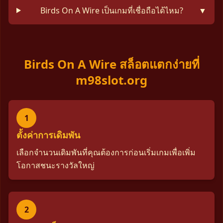
Birds On A Wire เป็นเกมที่เชื่อถือได้ไหม?
▼
Birds On A Wire สล็อตแตกง่ายที่
m98slot.org
1
ตั้งค่าการเดิมพัน
เลือกจำนวนเดิมพันที่คุณต้องการก่อนเริ่มเกมเพื่อเพิ่ม
โอกาสชนะรางวัลใหญ่
2