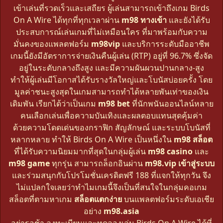
เข้าเล่นที่รวดเร็วและเสถียร ผู้เล่นสามารถเข้าถึงเกม Birds
On A Wire ได้ทุกที่ทุกเวลาผ่าน
m98 ทางเข้า
และยังได้รับ
ประสบการณ์เล่นเกมที่ไม่เหมือนใคร ที่มาพร้อมกับความ
มั่นคงของแพลตฟอร์ม
m98vip
และบริการระดับมืออาชีพ
เกมนี้ยังมีอัตราการจ่ายเงินคืนผู้เล่น (RTP) อยู่ที่ 96.7% ซึ่งจัด
อยู่ในระดับกลางถึงสูง และมีความผันผวนปานกลาง-สูง
ทำให้ผู้เล่นมีโอกาสได้รับรางวัลใหญ่และโบนัสบ่อยครั้ง โดย
มูลค่าชนะสูงสุดในเกมสามารถทำได้หลายพันเท่าของเงิน
เดิมพัน เรียกได้ว่าเป็นเกม
m98 bet
ที่นักพนันออนไลน์หลาย
คนเลือกเล่นเพื่อความบันเทิงและผลตอบแทนสุดคุ้มค่า
ด้วยความโดดเด่นของกราฟิก สัญลักษณ์ และระบบโบนัสที่
หลากหลาย ทำให้ Birds On A Wire เป็นหนึ่งใน
m98 สล็อต
ที่ได้รับความนิยมมากที่สุดในกลุ่มผู้เล่น
m98 casino
และ
m98 game
ทุกรุ่น สามารถล็อกอินผ่าน
m98.vip เข้าสู่ระบบ
และร่วมสนุกกับโปรโมชั่นเครดิตฟรี 188 ที่แจกให้ทุกวัน จึง
ไม่แปลกใจเลยว่าทำไมเกมนี้จึงเป็นที่สนใจในกลุ่มคอเกม
สล็อตที่ตามหาเกม
สล็อตแตกง่าย
บนแพลตฟอร์มระดับเอเชีย
อย่าง
m98.asia