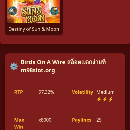
Destiny of Sun & Moon
Birds On A Wire สล็อตแตกง่ายที่
⚙️
m98slot.org
RTP
97.32%
Volatility
Medium
⚡⚡⚡
Max
x8000
Paylines
25
Win