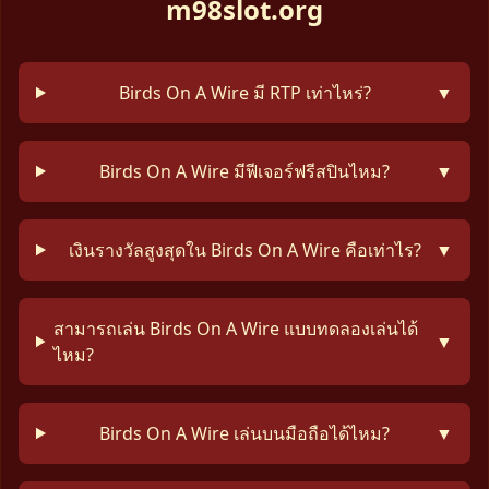
m98slot.org
Birds On A Wire มี RTP เท่าไหร่?
▼
Birds On A Wire มีฟีเจอร์ฟรีสปินไหม?
▼
เงินรางวัลสูงสุดใน Birds On A Wire คือเท่าไร?
▼
สามารถเล่น Birds On A Wire แบบทดลองเล่นได้
▼
ไหม?
Birds On A Wire เล่นบนมือถือได้ไหม?
▼