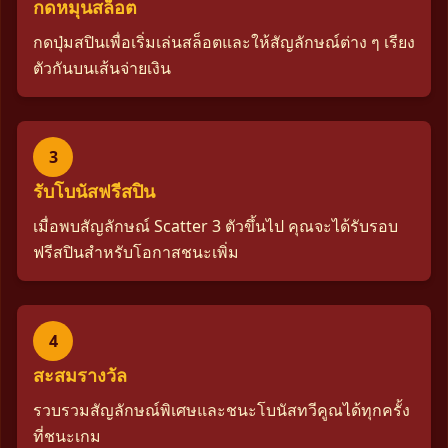
กดหมุนสล็อต
กดปุ่มสปินเพื่อเริ่มเล่นสล็อตและให้สัญลักษณ์ต่าง ๆ เรียง
ตัวกันบนเส้นจ่ายเงิน
3
รับโบนัสฟรีสปิน
เมื่อพบสัญลักษณ์ Scatter 3 ตัวขึ้นไป คุณจะได้รับรอบ
ฟรีสปินสำหรับโอกาสชนะเพิ่ม
4
สะสมรางวัล
รวบรวมสัญลักษณ์พิเศษและชนะโบนัสทวีคูณได้ทุกครั้ง
ที่ชนะเกม