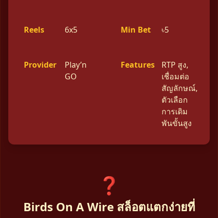
Reels
6x5
Min Bet
৳5
Provider
Play’n
Features
RTP สูง,
GO
เชื่อมต่อ
สัญลักษณ์,
ตัวเลือก
การเดิม
พันขั้นสูง
❓
Birds On A Wire สล็อตแตกง่ายที่