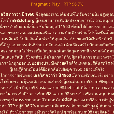
Pragmatic Play
RTP 96.7%
อลวิส กวาว่า ปี 1960
คือสุดยอดเกมเดิมพันที่ได้รับความนิยมสูงสุด
็บไซต์
m98slot.org
ผู้เล่นสามารถสัมผัสประสบการณ์ความสนุก
นือระดับกับเกมส์สล็อตธีมย้อนยุคปี 1960 ที่เต็มไปด้วยบรรยากาศ
ิ่นอายของยุคทองแห่งดนตรีและความบันเทิง พร้อมโปรโมชั่นเด็ด
เครดิตฟรี โบนัสจัดเต็ม ช่วยให้คุณเล่นได้ง่ายและได้เงินจริงทันที
นี้มีรูปแบบการเล่นที่ง่าย แต่อัดแน่นไปด้วยฟีเจอร์โบนัสและสัญลั
ิเศษมากมาย ไม่ว่าจะเป็นสัญลักษณ์เอลวิสสุดคลาสสิก รวมถึงไอค
ัสและฟรีสปิน ซึ่งจะช่วยเพิ่มโอกาสให้กับผู้เล่นในการชนะรางวัล
กราฟิกถูกออกแบบอย่างประณีตด้วยสไตล์วินเทจและสีสันสดใส ท
ผู้เล่นรู้สึกเหมือนได้ย้อนกลับไปยังยุค 1960 อย่างแท้จริง
ไกการจ่ายเงินของ
เอลวิส กวาว่า ปี 1960
มีความชัดเจน เรียบง่าย 
็มไปด้วยความลุ้นระทึก เหมาะสำหรับผู้เล่นที่ชอบ m98, m98vip, 
 ทางเข้า มือ ถือ, m98 asia และ m98.bet slot ที่ต้องการความส
ายในการเข้าถึง ทางเข้าm98 และ m98 ทางเข้า เพื่อร่วมสนุกกับ
ภาพสูงในบรรยากาศคาสิโนออนไลน์ที่ดีที่สุดของ m98 vip เข้าสู่
ยค่า RTP อยู่ที่ 96.7% และความผันผวนระดับกลางถึงสูง ผู้เล่นสา
างใจได้ว่าโอกาสชนะเงินรางวัลใหญ่ ๆ พร้อมกับ m98 เครดิตฟรี 1