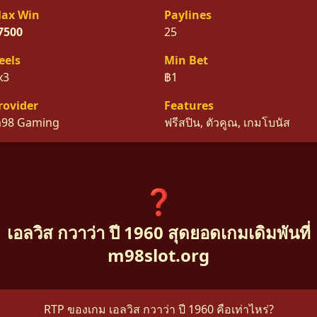
ax Win
Paylines
7500
25
eels
Min Bet
x3
฿1
rovider
Features
98 Gaming
ฟรีสปิน, ตัวคูณ, เกมโบนัส
❓
เอลวิส กวาว่า ปี 1960 สุดยอดเกมเดิมพันที่
m98slot.org
RTP ของเกม เอลวิส กวาว่า ปี 1960 คือเท่าไหร่?