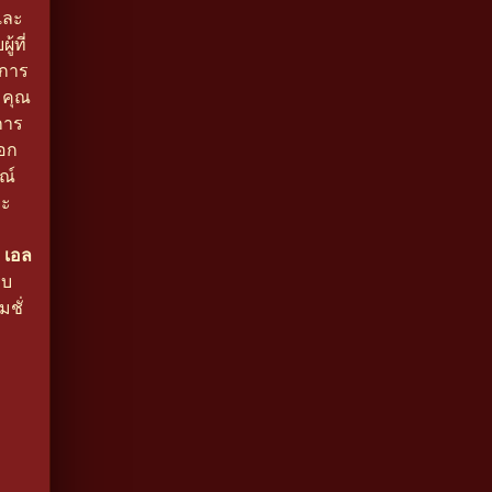
และ
้ที่
งการ
 คุณ
การ
ือก
ณ์
ละ
ง
เอล
ีบ
ชั่