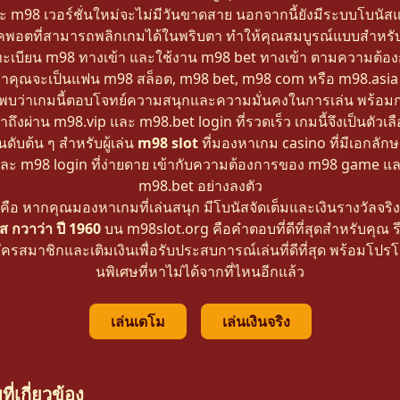
ะ m98 เวอร์ชั่นใหม่จะไม่มีวันขาดสาย นอกจากนี้ยังมีระบบโบนัส
คพอตที่สามารถพลิกเกมได้ในพริบตา ทำให้คุณสมบูรณ์แบบสำหรับผู
ะเบียน m98 ทางเข้า และใช้งาน m98 bet ทางเข้า ตามความต้อ
ว่าคุณจะเป็นแฟน m98 สล็อต, m98 bet, m98 com หรือ m98.asia
พบว่าเกมนี้ตอบโจทย์ความสนุกและความมั่นคงในการเล่น พร้อม
้าถึงผ่าน m98.vip และ m98.bet login ที่รวดเร็ว เกมนี้จึงเป็นตัวเล
นดับต้น ๆ สำหรับผู้เล่น
m98 slot
ที่มองหาเกม casino ที่มีเอกลักษ
ละ m98 login ที่ง่ายดาย เข้ากับความต้องการของ m98 game แ
m98.bet อย่างลงตัว
ปคือ หากคุณมองหาเกมที่เล่นสนุก มีโบนัสจัดเต็มและเงินรางวัลจริ
ิส กวาว่า ปี 1960
บน m98slot.org คือคำตอบที่ดีที่สุดสำหรับคุณ ร
ัครสมาชิกและเติมเงินเพื่อรับประสบการณ์เล่นที่ดีที่สุด พร้อมโปรโม
นพิเศษที่หาไม่ได้จากที่ไหนอีกแล้ว
เล่นเดโม
เล่นเงินจริง
ที่เกี่ยวข้อง